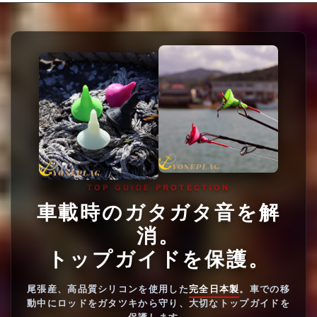
TOP GUIDE PROTECTION
車載時のガタガタ音を解
消。
トップガイドを保護。
尾張産、高品質シリコンを使用した
完全日本製
。車での移
動中にロッドをガタツキから守り、大切なトップガイドを
保護します。