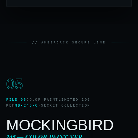
05
FILE 05
COLOR PAINT
LIMITED 100
REF
MB-245-C
·
SECRET COLLECTION
MOCKINGBIRD
245 — COLOR PAINT VER.