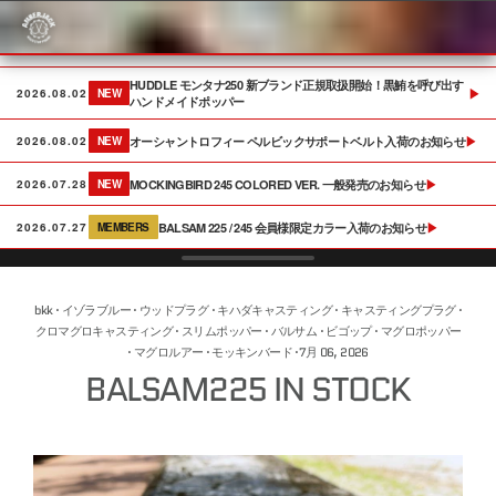
Skip
to
content
HUDDLE モンタナ250 新ブランド正規取扱開始！黒鮪を呼び出す
▶
2026.08.02
NEW
ハンドメイドポッパー
オーシャントロフィー ペルビックサポートベルト入荷のお知らせ
▶
2026.08.02
NEW
MOCKINGBIRD 245 COLORED VER. 一般発売のお知らせ
▶
2026.07.28
NEW
BALSAM 225 / 245 会員様限定カラー入荷のお知らせ
▶
2026.07.27
MEMBERS
bkk
·
イゾラブルー
·
ウッドプラグ
·
キハダキャスティング
·
キャスティングプラグ
·
クロマグロキャスティング
·
スリムポッパー
·
バルサム
·
ビゴップ
·
マグロポッパー
·
マグロルアー
·
モッキンバード
·
7月 06, 2026
BALSAM225 IN STOCK