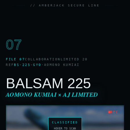
07
FILE 07
COLLABORATION
LIMITED 20
REF
BS-225-GYO
·
AOMONO KUMIAI
BALSAM 225
AOMONO KUMIAI × AJ LIMITED
REC
CLASSIFIED
HOVER TO SCAN