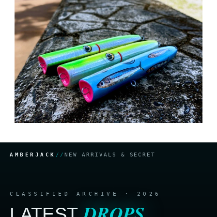
AMBERJACK
//
NEW ARRIVALS & SECRET
CLASSIFIED ARCHIVE · 2026
DROPS
LATEST