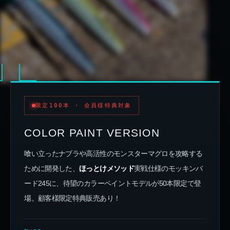
FIG.01 —
VERTICAL STAY POSTURE
SCAN ✓
限定100本 · 会員様特典対象
COLOR PAINT VERSION
喰い立ったナブラや高活性のモンスターマグロを攻略する
ために開発した、
ほっとけメソッド
実戦仕様のモッキンバ
ード245に、待望のカラーペイントモデルが50本限定で登
場。顧客様限定特典販売あり！