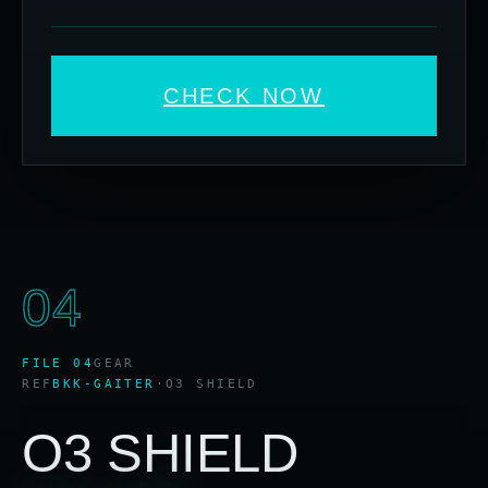
CHECK NOW
04
FILE 04
GEAR
REF
BKK-GAITER
·
O3 SHIELD
O3 SHIELD