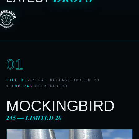
01
FILE 01
GENERAL RELEASE
LIMITED 20
REF
MB-245
·
MOCKINGBIRD
MOCKINGBIRD
245 — LIMITED 20