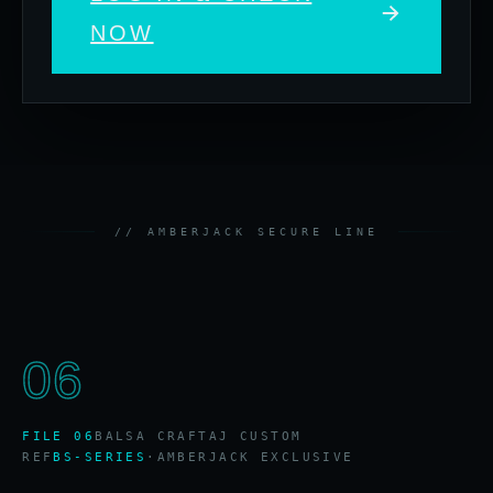
NOW
06
FILE 06
BALSA CRAFT
AJ CUSTOM
REF
BS-SERIES
·
AMBERJACK EXCLUSIVE