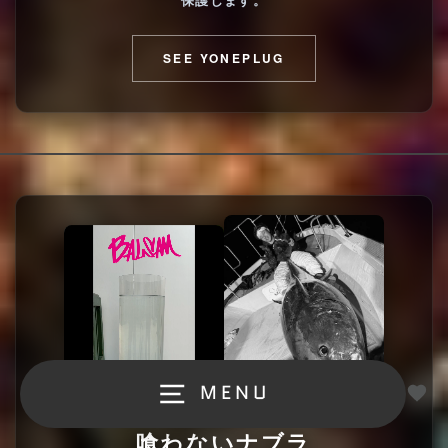
SEE YONEPLUG
お
MENU
気
に
ULTIMATE BALSA PLUG
入
り
喰わないナブラ