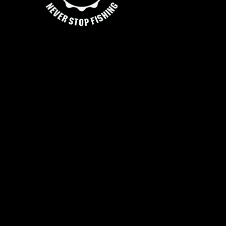
E
R
J
A
C
K
:
O
F
F