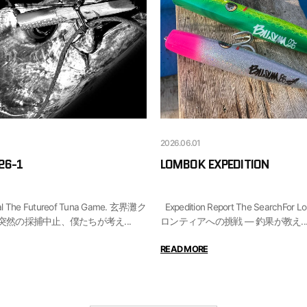
2026.06.01
26-1
LOMBOK EXPEDITION
Expedition Report The SearchFor Lombok. 未開拓フ
然の採捕中止、僕たちが考え...
ロンティアへの挑戦 ― 釣果が教え..
READ MORE