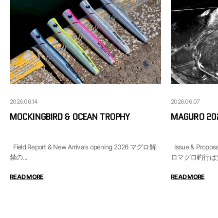
2026.06.14
2026.06.07
MOCKINGBIRD & OCEAN TROPHY
MAGURO 20
Field Report & New Arrivals opening 2026 マグロ解
Issue & Proposal The Futureof Tuna Game. 玄界灘ク
禁の...
ロマグロ釣行は突
READ MORE
READ MORE