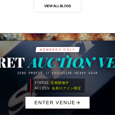
VIEW ALL BLOGS
MEMBERS ONLY
RET
AUCTION V
ZERO PROFIT // EXCLUSIVE HEAVY GEAR
STATUS:
定期開催中
ACCESS:
会員ログイン限定
ENTER VENUE