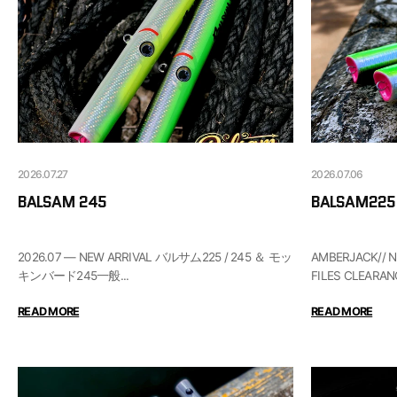
O
P
2026.07.27
2026.07.06
BALSAM 245
BALSAM225 
2026.07 — NEW ARRIVAL バルサム225 / 245 ＆ モッ
AMBERJACK// NEW 
キンバード245一般...
FILES CLEARANC
READ MORE
READ MORE