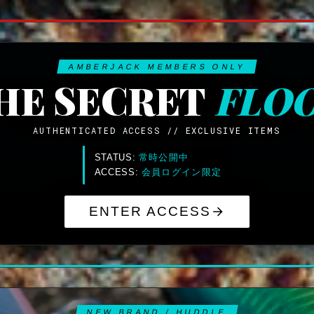
AMBERJACK MEMBERS ONLY
HE SECRET
FLO
AUTHENTICATED ACCESS // EXCLUSIVE ITEMS
STATUS:
常時公開中
ACCESS:
会員ログイン限定
ENTER ACCESS
NEW BRAND / HUDDLE