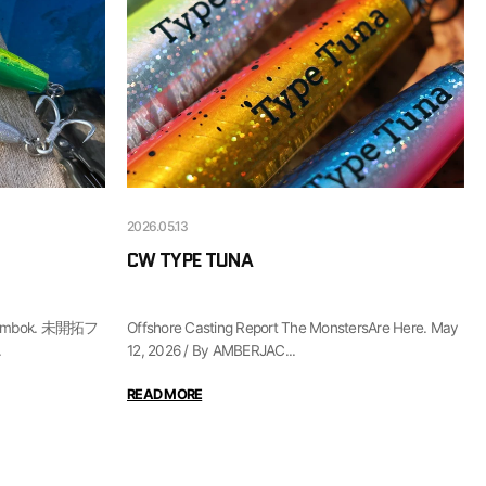
2026.05.13
CW TYPE TUNA
Offshore Casting Report The MonstersAre Here. May
.
12, 2026 / By AMBERJAC...
READ MORE