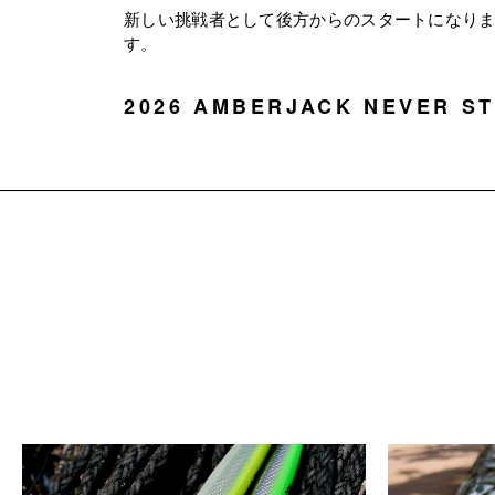
N
新しい挑戦者として後方からのスタートになり
す。
G
2026 AMBERJACK NEVER S
S
E
L
E
C
T
S
H