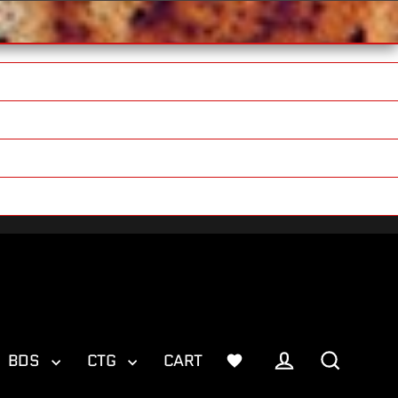
BDS
CTG
CART
Log in
Search