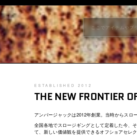
S
H
O
R
E
F
I
ESTABLISHED 2012
THE NEW FRONTIER O
S
H
アンバージャックは2012年創業。当時からス
I
全国各地でスロージギングとして定着した今、そ
て、新しい価値観を提供できるオフショアセレ