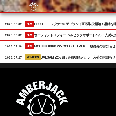
Skip
to
content
HUDDLE モンタナ250 新ブランド正規取扱開始！黒鮪
2026.08.02
NEW
オーシャントロフィー ペルビックサポートベルト入荷の
2026.08.02
NEW
MOCKINGBIRD 245 COLORED VER. 一般発売のお知らせ
2026.07.28
NEW
BALSAM 225 / 245 会員様限定カラー入荷のお知らせ
2026.07.27
MEMBERS
A
M
B