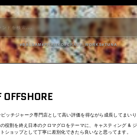
#BALSAM
#PRATIKO
#CRAZY_WORKS
#TUNA
F OFFSHORE
ローピッチジャーク専門店として高い評価を得ながら成長してまい
の役割を終え日本のクロマグロをテーマに、キャスティング & 
クトショップとして丁寧に差別化できたら良いなと思ってます。