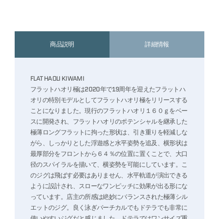
商品説明
詳細情報
FLAT HAOLI KIWAMI
フラットハオリ極は2020年で19周年を迎えたフラットハ
オリの特別モデルとしてフラットハオリ極をリリースする
ことになりました。現行のフラットハオリ１６０ｇをベー
スに開発され、フラットハオリのポテンシャルを継承した
極薄ロングフラットに拘った形状は、引き重りを軽減しな
がら、しっかりとした浮遊感と水平姿勢を追及、横形状は
最厚部分をフロントから６４％の位置に置くことで、大口
径のスパイラルを描いて、横姿勢を可能にしています。こ
のジグは飛ばす必要はありません、水平軌道が演出できる
ように設計され、スローなワンピッチに効果が出る形にな
っています。店主の所感は絶妙にバランスされた極薄シル
エットのジグ。良く泳ぎバーチカルでもドテラでも非常に
使いやすいジグだと感じました。ドテラではワンサイズ重