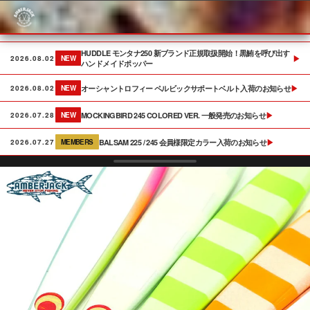
Skip
to
content
HUDDLE モンタナ250 新ブランド正規取扱開始！黒鮪を呼び出す
▶
2026.08.02
NEW
ハンドメイドポッパー
オーシャントロフィー ペルビックサポートベルト入荷のお知らせ
▶
2026.08.02
NEW
MOCKINGBIRD 245 COLORED VER. 一般発売のお知らせ
▶
2026.07.28
NEW
BALSAM 225 / 245 会員様限定カラー入荷のお知らせ
▶
2026.07.27
MEMBERS