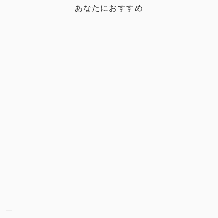
あなたにおすすめ
Sold Out
フラットハオリ極 AJ別注 ランブルベイト LAMBLEBAIT
FLAT HAOLI KIWAMI AMBERJACK
¥2,288