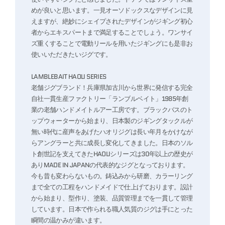
めが良いと思います。一見オーソドックスなデザインに見
えますが、絶妙にシェイプされたデザインがジギング初心
者からエキスパートまで満足することでしょう。ワンサイ
ズ重くすることで電動リールを用いたジギングにも是非お
使いいただきたいジグです。
LAMBLEBAIT HAOLI SERIES
老舗ジグブランド！兵庫県加古川から世界に発信する完全
自社一貫生産ファクトリー「ランブルベイト」1985年創
業の老舗ハンドメイトルアー工房です。ブラックバスのト
ップウォーターから始まり、日本製のジギングタックルが
無い時代に産声をあげたハオリジグは長い年月をかけなが
らアングラーと共に成長し変化してきました。日本のソル
ト創世記を支えてきたHAOLIシリーズは30年以上の歴史が
ありMADE IN JAPANの代表的なジグとなっております。
今も昔も変わらないもの。鋳込みから研磨、カラーリング
まで全ての工程をハンドメイドで仕上げております。設計
から始まり、型作り、塗装、品質管理までを一貫して管理
しています。日本で作られる職人気質のジグは手にとった
瞬間の温かみが違います。