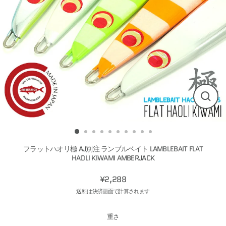
CLO
(ESC
フラットハオリ極 AJ別注 ランブルベイト LAMBLEBAIT FLAT
HAOLI KIWAMI AMBERJACK
¥2,288
Regular
送料
は決済画面で計算されます
price
重さ