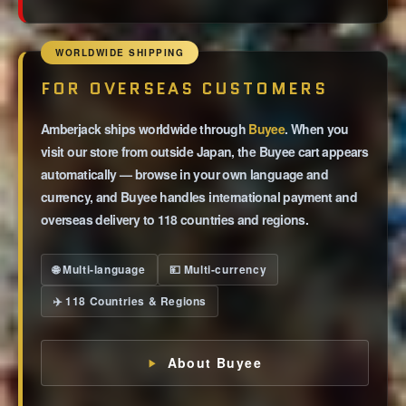
WORLDWIDE SHIPPING
FOR OVERSEAS CUSTOMERS
Amberjack ships worldwide through
Buyee
. When you
visit our store from outside Japan, the Buyee cart appears
automatically — browse in your own language and
currency, and Buyee handles international payment and
overseas delivery to 118 countries and regions.
🌐 Multi-language
💴 Multi-currency
✈️ 118 Countries & Regions
About Buyee