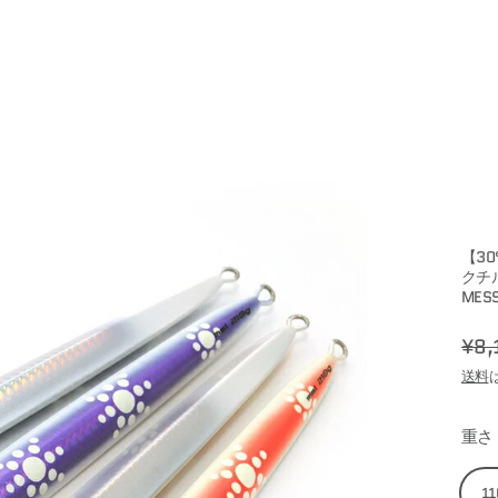
【30
クチル
MESS
¥8,
Regu
Sale
送料
price
price
重さ
11