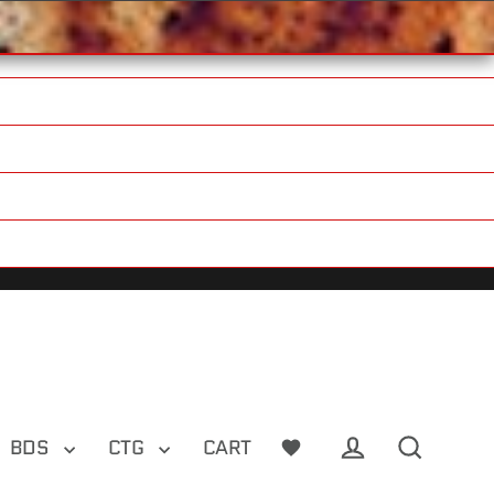
BDS
CTG
CART
Log in
Search