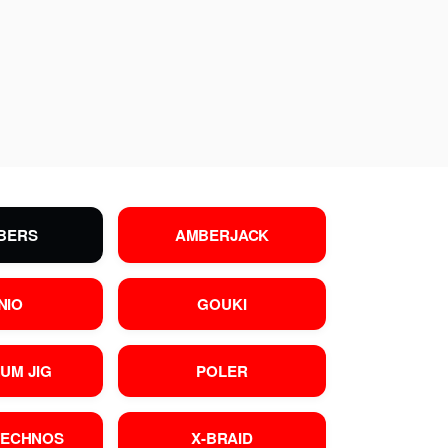
BERS
AMBERJACK
NIO
GOUKI
UM JIG
POLER
TECHNOS
X-BRAID