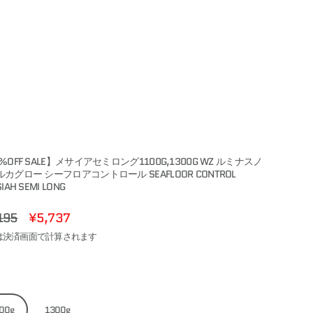
%OFF SALE】メサイアセミロング1100G,1300G WZ ルミナスノ
カグロー シーフロアコントロール SEAFLOOR CONTROL
IAH SEMI LONG
195
¥5,737
lar
は決済画面で計算されます
00g
1300g