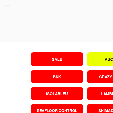
SALE
AUC
BKK
CRAZY
ISOLABLEU
LAMB
SEAFLOOR CONTROL
SHIMA