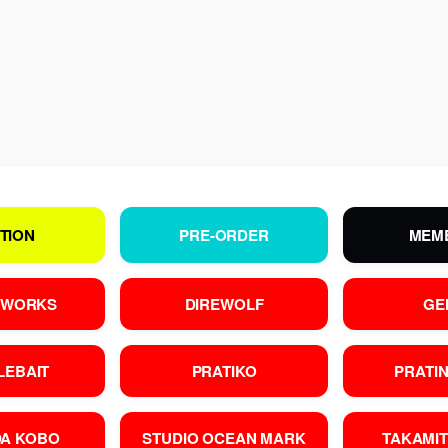
TION
PRE-ORDER
MEM
 WORKS
DIREWOLF
GE
LEBAIT
PRATIKO
PRATIN
DA KOBO
STUDIO OCEAN MARK
TAKAMI