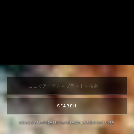
J
A
C
K
:
O
F
F
S
H
SEARCH
O
#BALSAM
#PRATIKO
#CRAZY_WORKS
#TUNA
R