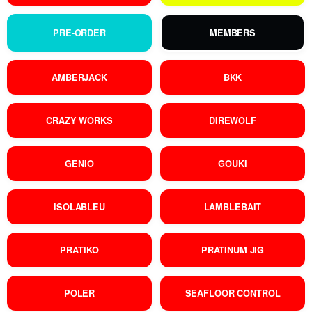
PRE-ORDER
MEMBERS
AMBERJACK
BKK
CRAZY WORKS
DIREWOLF
GENIO
GOUKI
ISOLABLEU
LAMBLEBAIT
PRATIKO
PRATINUM JIG
POLER
SEAFLOOR CONTROL