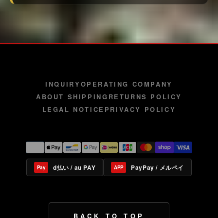
INQUIRY
OPERATING COMPANY
ABOUT SHIPPING
RETURNS POLICY
LEGAL NOTICE
PRIVACY POLICY
d払い / au PAY
PayPay / メルペイ
Pay
APP
BACK TO TOP