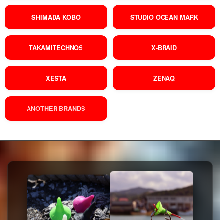
SHIMADA KOBO
STUDIO OCEAN MARK
TAKAMITECHNOS
X-BRAID
XESTA
ZENAQ
ANOTHER BRANDS