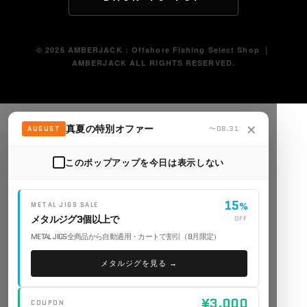
© 2026 AMBERJACK : Offshore Fishing Select Shop ｜
AMBERJACK ALL RIGHTS RESERVED.
×
真夏の特別オファー
〜08.31
AUGUST
このポップアップを今日は表示しない
15
METAL JIGS SALE
%
メタルジグ3個以上で
OFF
METAL JIGS全商品から自動適用・カートで割引（8月限定）
メタルジグを見る →
¥3,000
COUPON