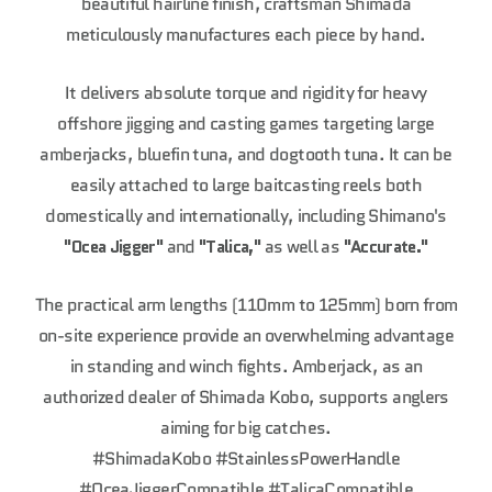
beautiful hairline finish, craftsman Shimada
meticulously manufactures each piece by hand.
It delivers absolute torque and rigidity for heavy
offshore jigging and casting games targeting large
amberjacks, bluefin tuna, and dogtooth tuna. It can be
easily attached to large baitcasting reels both
domestically and internationally, including Shimano's
"Ocea Jigger"
and
"Talica,"
as well as
"Accurate."
The practical arm lengths (110mm to 125mm) born from
on-site experience provide an overwhelming advantage
in standing and winch fights. Amberjack, as an
authorized dealer of Shimada Kobo, supports anglers
aiming for big catches.
#ShimadaKobo
#StainlessPowerHandle
#OceaJiggerCompatible
#TalicaCompatible