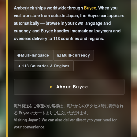
Amberjack ships worldwide through
Buyee
. When you
visit our store from outside Japan, the Buyee cart appears
automatically — browse in your own language and
currency, and Buyee handles international payment and
overseas delivery to 118 countries and regions.
🌐 Multi-language
💴 Multi-currency
✈️ 118 Countries & Regions
About Buyee
海外発送をご希望のお客様は、海外からのアクセス時に表示され
る Buyee のカートよりご注文いただけます。
Visiting Japan? We can also deliver directly to your hotel for
your convenience.