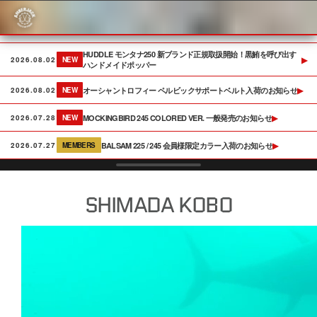
Skip
to
content
HUDDLE モンタナ250 新ブランド正規取扱開始！黒鮪を呼び出す
▶
2026.08.02
NEW
ハンドメイドポッパー
オーシャントロフィー ペルビックサポートベルト入荷のお知らせ
▶
2026.08.02
NEW
MOCKINGBIRD 245 COLORED VER. 一般発売のお知らせ
▶
2026.07.28
NEW
BALSAM 225 / 245 会員様限定カラー入荷のお知らせ
▶
2026.07.27
MEMBERS
SHIMADA KOBO