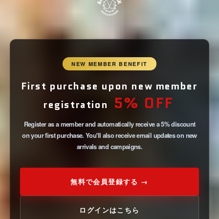
NEW MEMBER BENEFIT
First purchase upon new member
5% OFF
registration
Register as a member and automatically receive a 5% discount
on your first purchase. You'll also receive email updates on new
arrivals and campaigns.
無料で会員登録する →
ログインはこちら