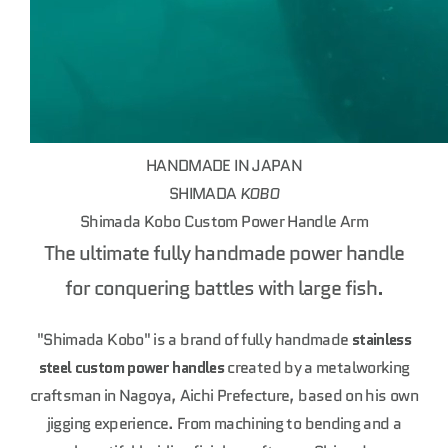
HANDMADE IN JAPAN
SHIMADA
KOBO
Shimada Kobo Custom Power Handle Arm
The ultimate fully handmade power handle
for conquering battles with large fish.
"Shimada Kobo" is a brand of fully handmade
stainless
steel custom power handles
created by a metalworking
craftsman in Nagoya, Aichi Prefecture, based on his own
jigging experience. From machining to bending and a