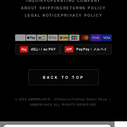
INQUIRY
OPERATING COMPANY
ABOUT SHIPPING
RETURNS POLICY
LEGAL NOTICE
PRIVACY POLICY
d払い / au PAY
PayPay / メルペイ
Pay
APP
BACK TO TOP
© 2026 AMBERJACK : Offshore Fishing Select Shop ｜
AMBERJACK ALL RIGHTS RESERVED.