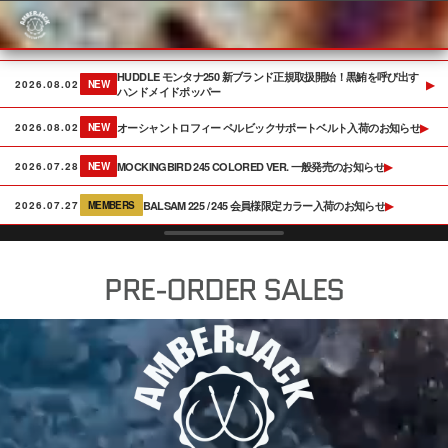
Skip
to
content
HUDDLE モンタナ250 新ブランド正規取扱開始！黒鮪を呼び出す
▶
2026.08.02
NEW
ハンドメイドポッパー
オーシャントロフィー ペルビックサポートベルト入荷のお知らせ
▶
2026.08.02
NEW
MOCKINGBIRD 245 COLORED VER. 一般発売のお知らせ
▶
2026.07.28
NEW
BALSAM 225 / 245 会員様限定カラー入荷のお知らせ
▶
2026.07.27
MEMBERS
PRE-ORDER SALES