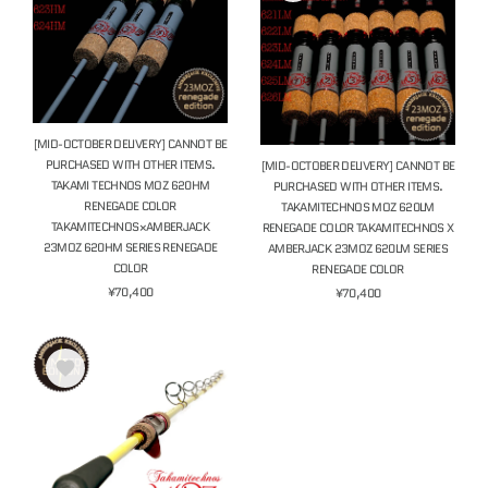
[MID-OCTOBER DELIVERY] CANNOT BE
PURCHASED WITH OTHER ITEMS.
[MID-OCTOBER DELIVERY] CANNOT BE
TAKAMI TECHNOS MOZ 620HM
PURCHASED WITH OTHER ITEMS.
RENEGADE COLOR
TAKAMITECHNOS MOZ 620LM
TAKAMITECHNOS×AMBERJACK
RENEGADE COLOR TAKAMITECHNOS X
23MOZ 620HM SERIES RENEGADE
AMBERJACK 23MOZ 620LM SERIES
COLOR
RENEGADE COLOR
¥70,400
¥70,400