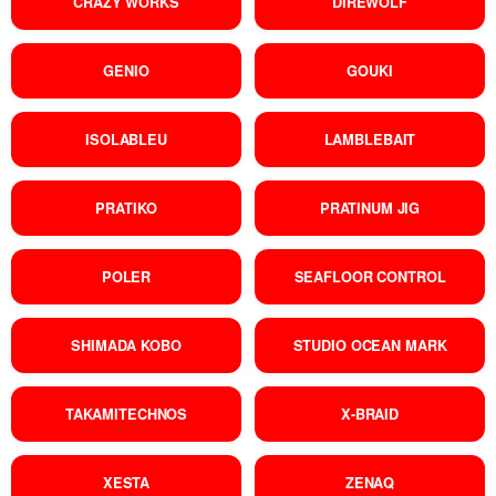
CRAZY WORKS
DIREWOLF
GENIO
GOUKI
ISOLABLEU
LAMBLEBAIT
PRATIKO
PRATINUM JIG
POLER
SEAFLOOR CONTROL
SHIMADA KOBO
STUDIO OCEAN MARK
TAKAMITECHNOS
X-BRAID
XESTA
ZENAQ