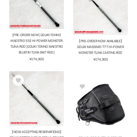
[PRE-ORDER NOW] GOUKI TONNO
MAESTRO 555 HI-POWER MONSTER
【PRE-ORDER NOW AVAILABLE】
TUNA ROD (GOUKI TONNO MAESTRO
GOUKI MASSIMO 777 HI-POWER
BLUEFIN TUNA BAIT ROD)
MONSTER TUNA CASTING ROD
¥174,900
¥174,900
【NOW ACCEPTING RESERVATIONS】