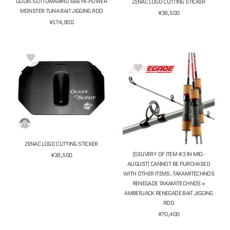
GOUKI SOTTOMARINO 666 HI-POWER
ZENAC LOGO CUTTING STICKER
MONSTER TUNA BAIT JIGGING ROD
¥38,500
¥174,900
ZENAC LOGO CUTTING STICKER
[DELIVERY OF ITEM #3 IN MID-
¥38,500
AUGUST] CANNOT BE PURCHASED
WITH OTHER ITEMS. TAKAMITECHNOS
RENEGADE TAKAMITECHNOS ×
AMBERJACK RENEGADE BAIT JIGGING
ROD
¥70,400