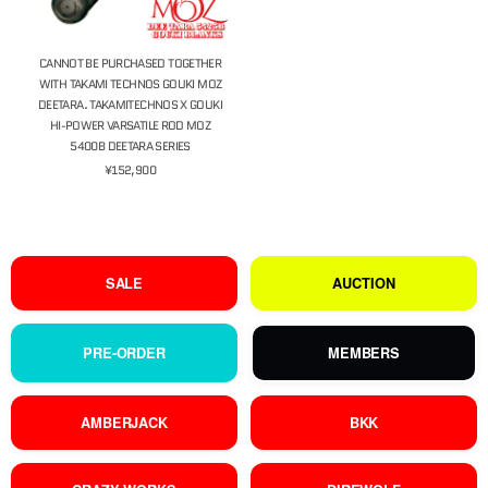
CANNOT BE PURCHASED TOGETHER
WITH TAKAMI TECHNOS GOUKI MOZ
DEETARA. TAKAMITECHNOS X GOUKI
HI-POWER VARSATILE ROD MOZ
5400B DEETARA SERIES
¥152,900
SALE
AUCTION
PRE-ORDER
MEMBERS
AMBERJACK
BKK