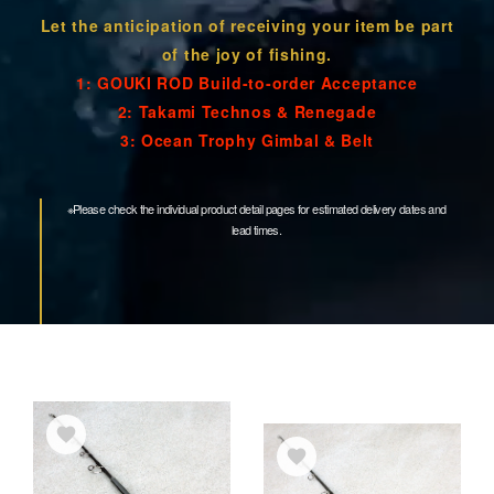
Let the anticipation of receiving your item be part
of the joy of fishing.
1: GOUKI ROD Build-to-order Acceptance
2: Takami Technos & Renegade
3: Ocean Trophy Gimbal & Belt
※Please check the individual product detail pages for estimated delivery dates and
lead times.