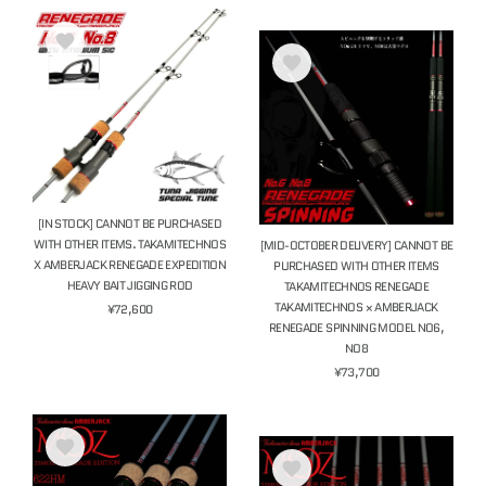
[IN STOCK] CANNOT BE PURCHASED
WITH OTHER ITEMS. TAKAMITECHNOS
[MID-OCTOBER DELIVERY] CANNOT BE
X AMBERJACK RENEGADE EXPEDITION
PURCHASED WITH OTHER ITEMS
HEAVY BAIT JIGGING ROD
TAKAMITECHNOS RENEGADE
TAKAMITECHNOS × AMBERJACK
¥72,600
RENEGADE SPINNING MODEL NO6,
NO8
¥73,700